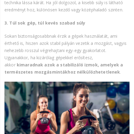
technika lássa kárát. Ha jól dolgozol, a kisebb súly is látható
eredményt hoz, különösen kezdő vagy középhaladó szinten.
3. Túl sok gép, túl kevés szabad súly
Sokan biztonságosabbnak érzik a gépek használatát, ami
érthető is, hiszen azok stabil pályán vezetik a mozgást, vagyis
nehezebb rosszul végrehajtani egy-egy gyakorlatot.
Ugyanakkor, ha kizárólag gépekkel erősítesz,
akkor
kimaradnak azok a stabilizáló izmok, amelyek a
természetes mozgásmintákhoz nélkülözhetetlenek
.