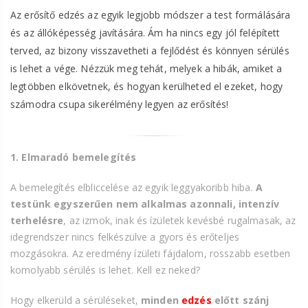
Az erősítő edzés az egyik legjobb módszer a test formálására
és az állóképesség javítására. Ám ha nincs egy jól felépített
terved, az bizony visszavetheti a fejlődést és könnyen sérülés
is lehet a vége. Nézzük meg tehát, melyek a hibák, amiket a
legtöbben elkövetnek, és hogyan kerülheted el ezeket, hogy
számodra csupa sikerélmény legyen az erősítés!
1. Elmaradó bemelegítés
A bemelegítés elbliccelése az egyik leggyakoribb hiba.
A
testünk egyszerűen nem alkalmas azonnali, intenzív
terhelésre
, az izmok, inak és ízületek kevésbé rugalmasak, az
idegrendszer nincs felkészülve a gyors és erőteljes
mozgásokra. Az eredmény ízületi fájdalom, rosszabb esetben
komolyabb sérülés is lehet. Kell ez neked?
Hogy elkerüld a sérüléseket,
minden
edzés
előtt szánj