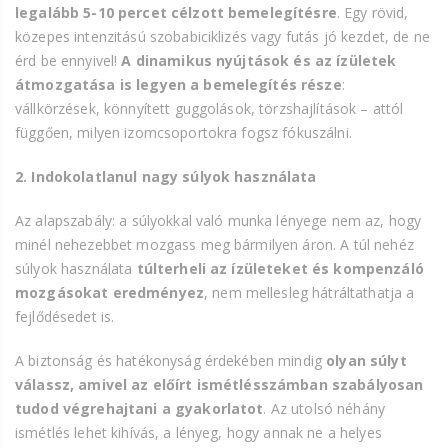
legalább 5-10 percet célzott bemelegítésre
. Egy rövid,
közepes intenzitású szobabiciklizés vagy futás jó kezdet, de ne
érd be ennyivel!
A dinamikus nyújtások és az ízületek
átmozgatása is legyen a bemelegítés része
:
vállkörzések, könnyített guggolások, törzshajlítások – attól
függően, milyen izomcsoportokra fogsz fókuszálni.
2. Indokolatlanul nagy súlyok használata
Az alapszabály: a súlyokkal való munka lényege nem az, hogy
minél nehezebbet mozgass meg bármilyen áron. A túl nehéz
súlyok használata
túlterheli az ízületeket és kompenzáló
mozgásokat eredményez
, nem mellesleg hátráltathatja a
fejlődésedet is.
A biztonság és hatékonyság érdekében mindig
olyan súlyt
válassz, amivel az előírt ismétlésszámban szabályosan
tudod végrehajtani a gyakorlatot
. Az utolsó néhány
ismétlés lehet kihívás, a lényeg, hogy annak ne a helyes