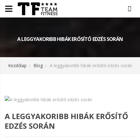
A LEGGYAKORIBB HIBÁK ERŐSÍTŐ EDZÉS SORÁN
Kezdőlap
Blog
A leggyakoribb hibák erősítő edzés során
A LEGGYAKORIBB HIBÁK ERŐSÍTŐ
EDZÉS SORÁN