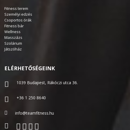
Fitness terem
Személyi edzés
Csoportos órák
Fitness bár
Wellness
Masszázs
Szolárium
Játszóház
ELÉRHETŐSÉGEINK
1039 Budapest, Rákóczi utca 36.
+36 1 250 8640
info@teamfitness.hu