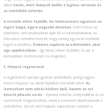
akkor
kevés, mert hiányzik belőle a logikus tervezés és
az ismétlődő terhelés
.
A testünk akkor fejlődik, ha rendszeresen ugyanazt az
ingert kapja, egyre nagyobb dózisban.
Ezért fontos az
edzésterv, ami strukturáltan építi fel az edzésblokkokat, és
fokozatos terhelést biztosít, hogy mindig egy kicsit közelebb
legyél a célodhoz.
Érdemes naplózni az edzéseidet, akár
egy applikációban
– így látod, miben fejlődtél, és azt is
könnyebben észreveszed, ha stagnálsz.
5. Hiányzó regeneráció
A regeneráció szerepe gyakran alulértékelt, pedig nagyon
fontos tényező, ha valódi fejlődést szeretnél elérni.
Az
izomszövet nem edzés közben épül, hanem az azt
követő pihenés során
– ilyenkor indul be a helyreállítás és az
izomrostok megerősödnek, mivel a szervezet alkalmazkodik a
terheléshez. Ha ezt nem hagyod, egyszerűen csökken a