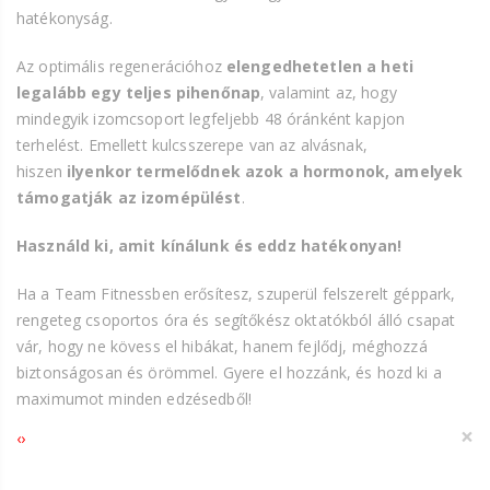
hatékonyság.
Az optimális regenerációhoz
elengedhetetlen a heti
legalább egy teljes pihenőnap
, valamint az, hogy
mindegyik izomcsoport legfeljebb 48 óránként kapjon
terhelést. Emellett kulcsszerepe van az alvásnak,
hiszen
ilyenkor termelődnek azok a hormonok, amelyek
támogatják az izomépülést
.
Használd ki, amit kínálunk és eddz hatékonyan!
Ha a Team Fitnessben erősítesz, szuperül felszerelt géppark,
rengeteg csoportos óra és segítőkész oktatókból álló csapat
vár, hogy ne kövess el hibákat, hanem fejlődj, méghozzá
biztonságosan és örömmel. Gyere el hozzánk, és hozd ki a
maximumot minden edzésedből!
×
‹
›