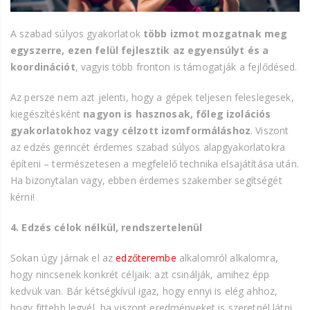
A szabad súlyos gyakorlatok
több izmot mozgatnak meg
egyszerre, ezen felül fejlesztik az egyensúlyt és a
koordinációt
, vagyis több fronton is támogatják a fejlődésed.
Az persze nem azt jelenti, hogy a gépek teljesen feleslegesek,
kiegészítésként
nagyon is hasznosak, főleg izolációs
gyakorlatokhoz vagy célzott izomformáláshoz
. Viszont
az edzés gerincét érdemes szabad súlyos alapgyakorlatokra
építeni – természetesen a megfelelő technika elsajátítása után.
Ha bizonytalan vagy, ebben érdemes szakember segítségét
kérni!
4. Edzés célok nélkül, rendszertelenül
Sokan úgy járnak el az
edzőterembe
alkalomról alkalomra,
hogy nincsenek konkrét céljaik: azt csinálják, amihez épp
kedvük van. Bár kétségkívül igaz, hogy ennyi is elég ahhoz,
hogy fittebb legyél, ha viszont eredményeket is szeretnél látni,