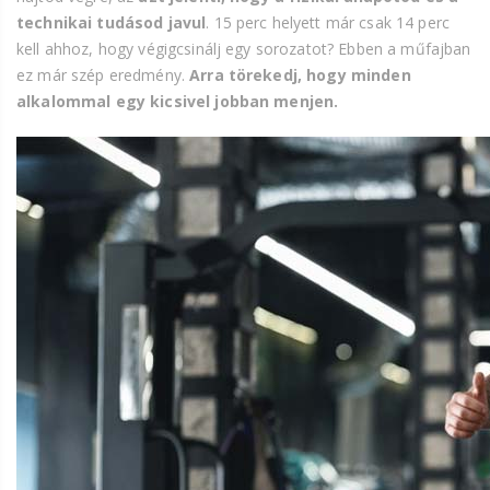
technikai tudásod javul
. 15 perc helyett már csak 14 perc
kell ahhoz, hogy végigcsinálj egy sorozatot? Ebben a műfajban
ez már szép eredmény.
Arra törekedj, hogy minden
alkalommal egy kicsivel jobban menjen.