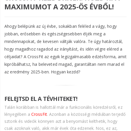
MAXIMUMOT A 2025-ÖS ÉVBŐL!
Ahogy belépünk az új évbe, sokakban feléled a vágy, hogy
jobban, erősebben és egészségesebben éljék meg a
mindennapokat, de kevesen váltják valóra. Te úgy határoztál,
hogy magadhoz ragadod az irányítást, és idén végre eléred a
céljaidat? A CrossFit az egyik legizgalmasabb edzésforma, amit
kipróbálhatsz, ha beleveted magad, garantáltan nem marad el
az eredmény 2025-ben. Hogyan kezdd?
FELEJTSD EL A TÉVHITEKET!
Talán korábban is hallottál már a funkcionális köredzésről, ez
lényegében a
CrossFit
. Azonban a közösségi médiában terjedő
sztorik és videók könnyen azt a benyomást kelthetik, hogy
csak azoknak való, akik már évek óta edzenek. Nos, ez az,