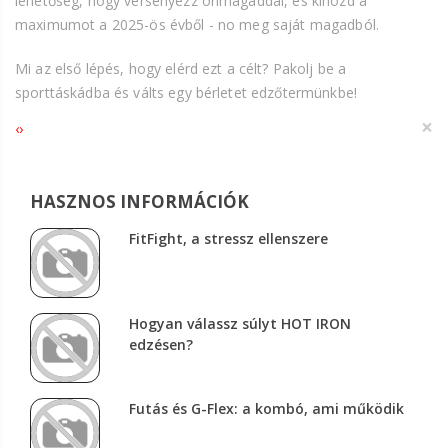
lehetőség, hogy versenyezz önmagaddal, és kihozd a
maximumot a 2025-ös évből - no meg saját magadból.
Mi az első lépés, hogy elérd ezt a célt? Pakolj be a
sporttáskádba és válts egy bérletet edzőtermünkbe!
×
‹
›
HASZNOS INFORMÁCIÓK
FitFight, a stressz ellenszere
Hogyan válassz súlyt HOT IRON
edzésen?
Futás és G-Flex: a kombó, ami működik