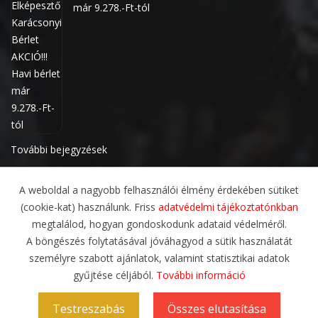
már 9.278.-Ft-tól
További bejegyzések
A weboldal a nagyobb felhasználói élmény érdekében sütiket
(cookie-kat) használunk. Friss
adatvédelmi tájékoztatónkban
megtalálod, hogyan gondoskodunk adataid védelméről.
A böngészés folytatásával jóváhagyod a sütik használatát
személyre szabott ajánlatok, valamint statisztikai adatok
gyűjtése céljából.
További információ
ADATVÉDELMI IRÁNYELVEK
ÁLTALÁNOS SZERZŐDÉSI FELTÉTELEK
RÓLUNK
Testreszabás
Összes elutasítása