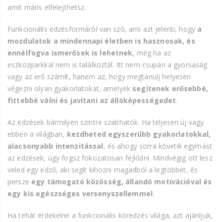
amit máris elfelejthetsz.
Funkcionális edzésformáról van szó, ami azt jelenti, hogy
a
mozdulatok a mindennapi életben is hasznosak, és
ennélfogva ismerősek is lehetnek
, még ha az
eszközparkkal nem is találkoztál. Itt nem csupán a gyorsaság
vagy az erő számít, hanem az, hogy megtanulj helyesen
végezni olyan gyakorlatokat, amelyek
segítenek erősebbé,
fittebbé válni és javítani az állóképességedet
.
Az edzések bármilyen szintre szabhatók. Ha teljesen új vagy
ebben a világban,
kezdheted egyszerűbb gyakorlatokkal,
alacsonyabb intenzitással
, és ahogy sorra követik egymást
az edzések, úgy fogsz fokozatosan fejlődni. Mindvégig ott lesz
veled egy edző, aki segít kihozni magadból a legtöbbet, és
persze
egy támogató közösség, állandó motivációval és
egy kis egészséges versenyszellemmel
.
Ha tehát érdekelne a funkcionális köredzés világa, azt ajánljuk,