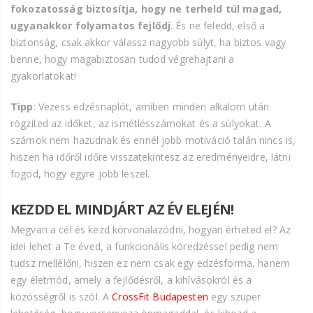
fokozatosság biztosítja, hogy ne terheld túl magad,
ugyanakkor folyamatos fejlődj
. És ne feledd, első a
biztonság, csak akkor válassz nagyobb súlyt, ha biztos vagy
benne, hogy magabiztosan tudod végrehajtani a
gyakorlatokat!
Tipp
: Vezess edzésnaplót, amiben minden alkalom után
rögzíted az időket, az ismétlésszámokat és a súlyokat. A
számok nem hazudnak és ennél jobb motiváció talán nincs is,
hiszen ha időről időre visszatekintesz az eredményeidre, látni
fogod, hogy egyre jobb leszel.
KEZDD EL MINDJÁRT AZ ÉV ELEJÉN!
Megvan a cél és kezd körvonalazódni, hogyan érheted el? Az
idei lehet a Te éved, a funkcionális köredzéssel pedig nem
tudsz mellélőni, hiszen ez nem csak egy edzésforma, hanem
egy életmód, amely a fejlődésről, a kihívásokról és a
közösségről is szól. A
CrossFit Budapesten
egy szuper