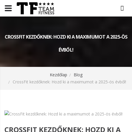
CROSSFIT KEZDŐKNEK: HOZD KI A MAXIMUMOT A 2025-ÖS
ÉVBŐL!
Kezdőlap
Blog
CrossFit kezdőknek: Hozd ki a maximumot a 2025-ös évből!
CROSSFIT KEZDŐKNEK: HOZD KI A