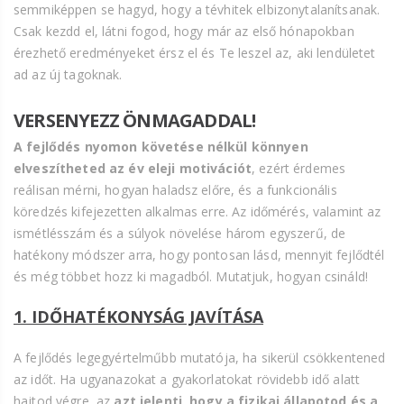
semmiképpen se hagyd, hogy a tévhitek elbizonytalanítsanak.
Csak kezdd el, látni fogod, hogy már az első hónapokban
érezhető eredményeket érsz el és Te leszel az, aki lendületet
ad az új tagoknak.
VERSENYEZZ ÖNMAGADDAL!
A fejlődés nyomon követése nélkül könnyen
elveszítheted az év eleji motivációt
, ezért érdemes
reálisan mérni, hogyan haladsz előre, és a funkcionális
köredzés kifejezetten alkalmas erre. Az időmérés, valamint az
ismétlésszám és a súlyok növelése három egyszerű, de
hatékony módszer arra, hogy pontosan lásd, mennyit fejlődtél
és még többet hozz ki magadból. Mutatjuk, hogyan csináld!
1. IDŐHATÉKONYSÁG JAVÍTÁSA
A fejlődés legegyértelműbb mutatója, ha sikerül csökkentened
az időt. Ha ugyanazokat a gyakorlatokat rövidebb idő alatt
hajtod végre, az
azt jelenti, hogy a fizikai állapotod és a