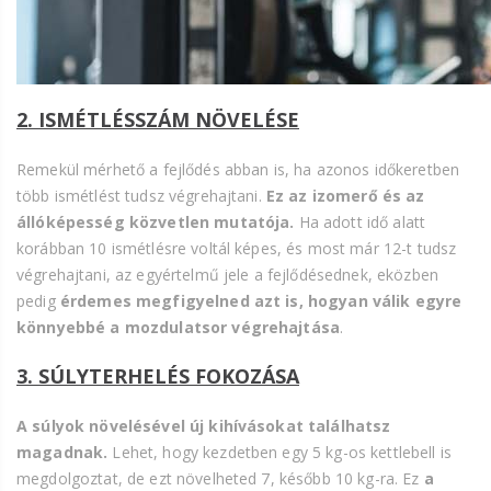
2. ISMÉTLÉSSZÁM NÖVELÉSE
Remekül mérhető a fejlődés abban is, ha azonos időkeretben
több ismétlést tudsz végrehajtani.
Ez az izomerő és az
állóképesség közvetlen mutatója.
Ha adott idő alatt
korábban 10 ismétlésre voltál képes, és most már 12-t tudsz
végrehajtani, az egyértelmű jele a fejlődésednek, eközben
pedig
érdemes megfigyelned azt is, hogyan válik egyre
könnyebbé a mozdulatsor végrehajtása
.
3. SÚLYTERHELÉS FOKOZÁSA
A súlyok növelésével új kihívásokat találhatsz
magadnak.
Lehet, hogy kezdetben egy 5 kg-os kettlebell is
megdolgoztat, de ezt növelheted 7, később 10 kg-ra. Ez
a