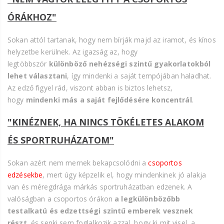
ÓRÁKHOZ"
Sokan attól tartanak, hogy nem bírják majd az iramot, és kínos
helyzetbe kerülnek. Az igazság az, hogy
legtöbbször
különböző nehézségi szintű gyakorlatokból
lehet választani
, így mindenki a saját tempójában haladhat.
Az edző figyel rád, viszont abban is biztos lehetsz,
hogy
mindenki más a saját fejlődésére koncentrál
.
"KINÉZNEK, HA NINCS TÖKÉLETES ALAKOM
ÉS SPORTRUHÁZATOM"
Sokan azért nem mernek bekapcsolódni a
csoportos
edzésekbe
, mert úgy képzelik el, hogy mindenkinek jó alakja
van és méregdrága márkás sportruházatban edzenek. A
valóságban a csoportos órákon
a legkülönbözőbb
testalkatú és edzettségi szintű emberek vesznek
részt
, és senki sem foglalkozik azzal, hogy ki mit visel, a