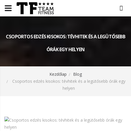
CSOPORTOS EDZÉS KISOKOS: TÉVHITEK ÉS A LEGÜTŐSEBB
ÓRÁK EGY HELYEN
Kezdőlap
Blog
Csoportos edzés kisokos: tévhitek és a legütősebb órák egy
helyen