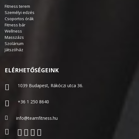
Fitness terem
Személyi edzés
Csoportos órák
Fitness bár
Wellness
Masszázs
Szolárium
Játszóház
ELÉRHETŐSÉGEINK
1039 Budapest, Rákóczi utca 36.
+36 1 250 8640
info@teamfitness.hu