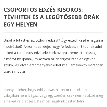
CSOPORTOS EDZÉS KISOKOS:
TÉVHITEK ÉS A LEGÜTŐSEBB ÓRÁK
EGY HELYEN
Unod a futást és az otthoni edzést? Úgy érzed, kezd elhagyni a
motivációd? Akkor itt az ideje, hogy felfedezd, mit tudnak adni
neked a csoportos edzések! Ezek az órák remek közösségi
élményt nyújtanak, miközben az energiaszinted az egekbe
szökik, és olyan eredményeket érhetsz el, amelyekről korábban
csak álmodtál!
Könnyen lehet, hogy eddig olyasmi tántorított el, ami
valójában nem is igaz, vagy egyszerűen csak nem találtad meg
a neked való edzést. De most segítünk tisztán látni!