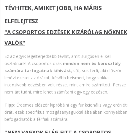
TÉVHITEK, AMIKET JOBB, HA MÁRIS
ELFELEJTESZ
"A CSOPORTOS EDZÉSEK KIZÁRÓLAG NŐKNEK
VALÓK"
Ez az egyik legelterjedtebb tévhit, amit sürgősen el kell
oszlatnunk! A csoportos órák
minden nem és korosztály
számára tartogatnak kihívást
, sőt, sok férfi, aki először
lenézi ezeket az órákat, később beismeri, hogy sokkal
intenzívebb edzésben volt része, mint amire számított. Persze
nem árt tudni, mire lehet számítani egy-egy edzésen.
Tipp
: Érdemes először kipróbálni egy funkcionális vagy erőnléti
órát, ezek specifikus mozgásanyagukkal általában könnyebben
befogadhatók a férfiak számára.
"NEM VAGYOK ELÉG FITT A CSOPORTOS