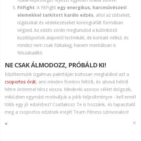
FitFight
: A FitFight
egy energikus, harcművészeti
elemekkel tarkított kardio edzés
, ahol az ütéseket,
rúgásokat és védekezéseket koreografált formában
végzed. Az edzés során megtanulod a különböző
küzdősportok alapvető technikáit, de kontakt nélkül, és
mindez nem csak fizikailag, hanem mentálisan is
felszabadító.
NE CSAK ÁLMODOZZ, PRÓBÁLD KI!
Edzőtermünk izgalmas palettáján biztosan megtalálod azt a
csoportos órát
, ami minden fronton feltölt, és ahová hétről
hétre örömmel térsz vissza. Mindenki azonos célért dolgozik,
miközben egymást motiváljuk a jobb teljesítményre - kell ennél
több egy jó edzéshez? Csatlakozz Te is hozzánk, és tapasztald
meg a csoportos edzések erejét Team Fitness színvonalon!
×
‹
›