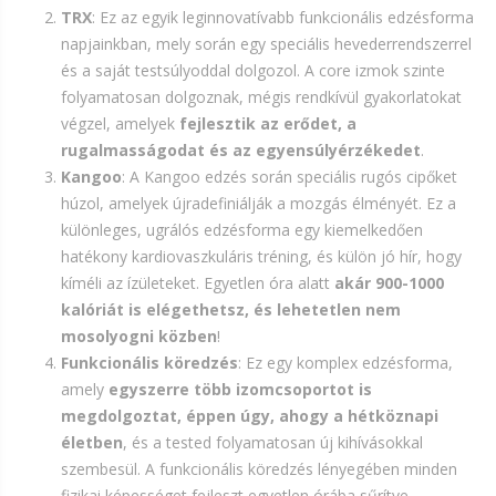
TRX
: Ez az egyik leginnovatívabb funkcionális edzésforma
napjainkban, mely során egy speciális hevederrendszerrel
és a saját testsúlyoddal dolgozol. A core izmok szinte
folyamatosan dolgoznak, mégis rendkívül gyakorlatokat
végzel, amelyek
fejlesztik az erődet, a
rugalmasságodat és az egyensúlyérzékedet
.
Kangoo
: A Kangoo edzés során speciális rugós cipőket
húzol, amelyek újradefiniálják a mozgás élményét. Ez a
különleges, ugrálós edzésforma egy kiemelkedően
hatékony kardiovaszkuláris tréning, és külön jó hír, hogy
kíméli az ízületeket. Egyetlen óra alatt
akár 900-1000
kalóriát is elégethetsz, és lehetetlen nem
mosolyogni közben
!
Funkcionális köredzés
: Ez egy komplex edzésforma,
amely
egyszerre több izomcsoportot is
megdolgoztat, éppen úgy, ahogy a hétköznapi
életben
, és a tested folyamatosan új kihívásokkal
szembesül. A funkcionális köredzés lényegében minden
fizikai képességet fejleszt egyetlen órába sűrítve.