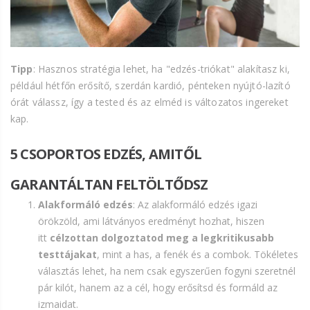
Tipp
: Hasznos stratégia lehet, ha "edzés-triókat" alakítasz ki,
például hétfőn erősítő, szerdán kardió, pénteken nyújtó-lazító
órát válassz, így a tested és az elméd is változatos ingereket
kap.
5 CSOPORTOS EDZÉS, AMITŐL
GARANTÁLTAN FELTÖLTŐDSZ
Alakformáló edzés
: Az alakformáló edzés igazi
örökzöld, ami látványos eredményt hozhat, hiszen
itt
célzottan dolgoztatod meg a legkritikusabb
testtájakat
, mint a has, a fenék és a combok. Tökéletes
választás lehet, ha nem csak egyszerűen fogyni szeretnél
pár kilót, hanem az a cél, hogy erősítsd és formáld az
izmaidat.