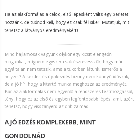
Ha az alakformálás a célod, első lépésként válts egy bérletet
hozzánk, de tudnod kell, hogy ez csak fél siker. Mutatjuk, mit
tehetsz a látványos eredményekért!
Mind hajlamosak vagyunk olykor egy kicsit elengedni
magunkat, mígnem egyszer csak észrevesszük, hogy már
egyáltalán nem tetszik, amit a tükörben látunk. Ismerős a
helyzet? A kezdés és újrakezdés bizony nem könnyű időszak,
de a jó hír, hogy a kitartó munka meghozza az eredményét.
Bár az alakformálás nem egyenlő a rendszeres testmozgással,
tény, hogy ez az első és egyben legfontosabb lépés, amit azért
tehetsz, hogy visszanyerd az önbizalmad.
A JÓ EDZÉS KOMPLEXEBB, MINT
GONDOLNÁD