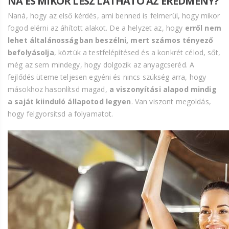
NA ÉS MIKOR LESZ LÁTHATÓ AZ EREDMÉNY?
Naná, hogy az első kérdés, ami benned is felmerül, hogy mikor
fogod elérni az áhított alakot. De a helyzet az, hogy
erről nem
lehet általánosságban beszélni, mert számos tényező
befolyásolja
, köztük a testfelépítésed és a konkrét célod, sőt,
még az sem mindegy, hogy dolgozik az anyagcseréd. A
fejlődés üteme teljesen egyéni és nincs szükség arra, hogy
másokhoz hasonlítsd magad,
a viszonyítási alapod mindig
a saját kiinduló állapotod legyen
. Van viszont megoldás,
hogy felgyorsítsd a folyamatot.