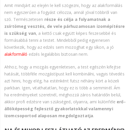
Amit mindjárt az elején le kell szögezni, hogy az alakformálás
nem egyszerűen a fogyást célozza, annál jóval többről van
szó. Természetesen
része és célja a folyamatnak a
zsírtömeg vesztés, de vele párhuzamosan izomépítésre
is szükség van
, a kettő csak együtt képes feszesebbé és
formásabbá tenni a testet. Mindebből pedig egyenesen
következik, hogy az edzés sem mozoghat egy síkon, a jó
alakformáló
edzés legalábbis biztosan nem.
Ahhoz, hogy a mozgás egyenletesen, a test egészén kifejtse
hatását, többféle mozgástípust kell kombinálni, vagyis tévedés
azt hinni, hogy elég, ha esténként futsz néhány kört a közeli
parkban. Igen, vitathatatlan, hogy ez is több a semminél. Ám
ha eredményeket szeretnél, méghozzá záros határidőn belül,
akkor profi edzésre van szükséged, olyanra, ami különféle
erő-
állóképesség fejlesztő gyakorlatokkal valamennyi
izomcsoportod alaposan megdolgoztatja
.