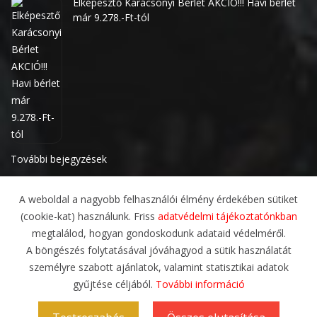
Elképesztő Karácsonyi Bérlet AKCIÓ!!! Havi bérlet
már 9.278.-Ft-tól
További bejegyzések
A weboldal a nagyobb felhasználói élmény érdekében sütiket
(cookie-kat) használunk. Friss
adatvédelmi tájékoztatónkban
megtalálod, hogyan gondoskodunk adataid védelméről.
A böngészés folytatásával jóváhagyod a sütik használatát
személyre szabott ajánlatok, valamint statisztikai adatok
gyűjtése céljából.
További információ
ADATVÉDELMI IRÁNYELVEK
ÁLTALÁNOS SZERZŐDÉSI FELTÉTELEK
RÓLUNK