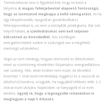
Természetesen arra is figyelned kell, hogy mi kerül a
tányérra.
A magas fehérjebevitel alapvető fontosságú,
hogy az izomzatod megkapja a kellő támogatást
, és ha
úgy kényelmesebb, nyugodtan gondolkodhatsz
fehérjeporokban is, ez nem a testépítők privilégiuma. Bár sok
helyről hallani,
a szénhidrátokat sem kell teljesen
kiiktatnod az étrendedből
, hisz elsődleges
energiaforrásként ezekre is szükséged van a megfelelő
minőségű edzésekhez.
Végül az sem mindegy, hogyan ütemezed az étkezéseket,
mivel az izomtömeg növeléshez folyamatos energiaellátásra
van szükség. Oké, alvás közben nem eszel, de ébredést
követően 1 órán belül mindenképp reggelizz és a vacsorát se
időzítsd túl koránra, a legjobb, ha nagyjából lefekvés előtt 2-3
órával eszel utoljára. Napközben se hanyagold el az evés
kérdést,
ügyelj rá, hogy a legnagyobb rohanásban is
meglegyen a napi 5 étkezés
.