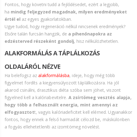
Fontos, hogy követni tudd a fejlődésedet, ezért a legjobb,
ha
mindig feljegyzed magadnak, milyen eredményeket
értél el
az egyes gyakorlatokban.
Ugye tudod, hogy regeneráció nélkül nincsenek eredmények?
Elsőre talán furcsán hangzik, de
a pihenőnapokra az
edzésterved részeként gondolj
, hisz nélkülözhetetlen.
ALAKFORMÁLÁS A TÁPLÁLKOZÁS
OLDALÁRÓL NÉZVE
Ha belefogsz az
alakformálásba
, ideje, hogy még több
figyelmet fordíts a kiegyensúlyozott táplálkozásra. Ha jól
akarod csinálni, drasztikus diéta szóba sem jöhet, viszont
figyelned kell a kalóriabevitelre.
A zsírtömeg vesztés alapja,
hogy több a felhasznált energia, mint amennyi az
elfogyasztot
t, vagyis kalóriadeficitet kell elérned. Ugyanakkor
fontos, hogy ennek a felső harmadát célozd be, máskülönben
a fogyás ellehetetleníti az izomtömeg növelést.