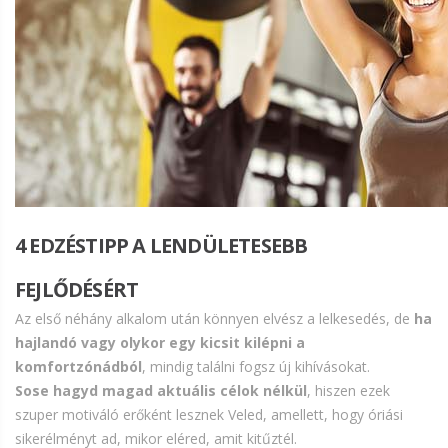
4 EDZÉSTIPP A LENDÜLETESEBB
FEJLŐDÉSÉRT
Az első néhány alkalom után könnyen elvész a lelkesedés, de
ha
hajlandó vagy olykor egy kicsit kilépni a
komfortzónádból
, mindig találni fogsz új kihívásokat.
Sose hagyd magad aktuális célok nélkül
, hiszen ezek
szuper motiváló erőként lesznek Veled, amellett, hogy óriási
sikerélményt ad, mikor eléred, amit kitűztél.