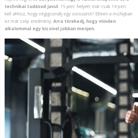
technikai tudásod javul
. 15 perc helyett már csak 14 perc
kell ahhoz, hogy végigcsinálj egy sorozatot? Ebben a műfajban
ez már szép eredmény.
Arra törekedj, hogy minden
alkalommal egy kicsivel jobban menjen.