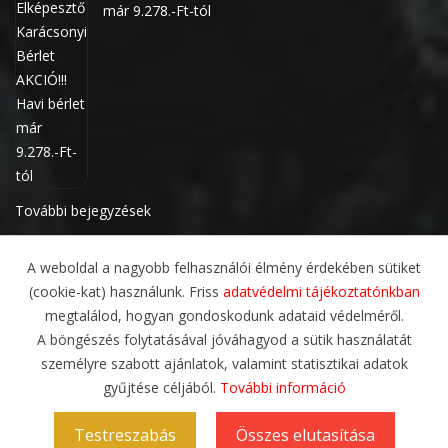
már 9.278.-Ft-tól
További bejegyzések
A weboldal a nagyobb felhasználói élmény érdekében sütiket
(cookie-kat) használunk. Friss
adatvédelmi tájékoztatónkban
megtalálod, hogyan gondoskodunk adataid védelméről.
A böngészés folytatásával jóváhagyod a sütik használatát
személyre szabott ajánlatok, valamint statisztikai adatok
gyűjtése céljából.
További információ
ADATVÉDELMI IRÁNYELVEK
ÁLTALÁNOS SZERZŐDÉSI FELTÉTELEK
RÓLUNK
Testreszabás
Összes elutasítása