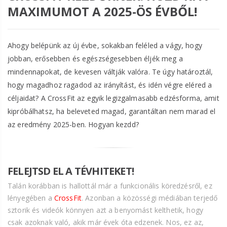
MAXIMUMOT A 2025-ÖS ÉVBŐL!
Ahogy belépünk az új évbe, sokakban feléled a vágy, hogy
jobban, erősebben és egészségesebben éljék meg a
mindennapokat, de kevesen váltják valóra. Te úgy határoztál,
hogy magadhoz ragadod az irányítást, és idén végre eléred a
céljaidat? A CrossFit az egyik legizgalmasabb edzésforma, amit
kipróbálhatsz, ha beleveted magad, garantáltan nem marad el
az eredmény 2025-ben. Hogyan kezdd?
FELEJTSD EL A TÉVHITEKET!
Talán korábban is hallottál már a funkcionális köredzésről, ez
lényegében a
CrossFit
. Azonban a közösségi médiában terjedő
sztorik és videók könnyen azt a benyomást kelthetik, hogy
csak azoknak való, akik már évek óta edzenek. Nos, ez az,