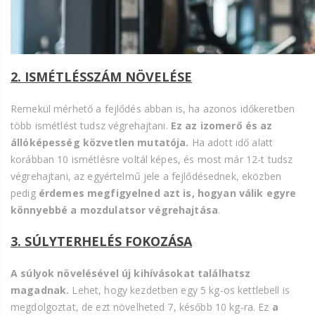
2. ISMÉTLÉSSZÁM NÖVELÉSE
Remekül mérhető a fejlődés abban is, ha azonos időkeretben
több ismétlést tudsz végrehajtani.
Ez az izomerő és az
állóképesség közvetlen mutatója.
Ha adott idő alatt
korábban 10 ismétlésre voltál képes, és most már 12-t tudsz
végrehajtani, az egyértelmű jele a fejlődésednek, eközben
pedig
érdemes megfigyelned azt is, hogyan válik egyre
könnyebbé a mozdulatsor végrehajtása
.
3. SÚLYTERHELÉS FOKOZÁSA
A súlyok növelésével új kihívásokat találhatsz
magadnak.
Lehet, hogy kezdetben egy 5 kg-os kettlebell is
megdolgoztat, de ezt növelheted 7, később 10 kg-ra. Ez
a