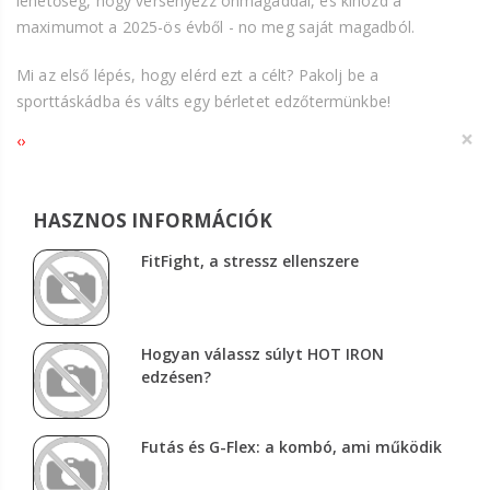
lehetőség, hogy versenyezz önmagaddal, és kihozd a
maximumot a 2025-ös évből - no meg saját magadból.
Mi az első lépés, hogy elérd ezt a célt? Pakolj be a
sporttáskádba és válts egy bérletet edzőtermünkbe!
×
‹
›
HASZNOS INFORMÁCIÓK
FitFight, a stressz ellenszere
Hogyan válassz súlyt HOT IRON
edzésen?
Futás és G-Flex: a kombó, ami működik