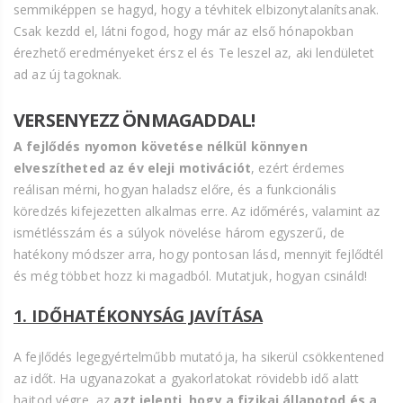
semmiképpen se hagyd, hogy a tévhitek elbizonytalanítsanak.
Csak kezdd el, látni fogod, hogy már az első hónapokban
érezhető eredményeket érsz el és Te leszel az, aki lendületet
ad az új tagoknak.
VERSENYEZZ ÖNMAGADDAL!
A fejlődés nyomon követése nélkül könnyen
elveszítheted az év eleji motivációt
, ezért érdemes
reálisan mérni, hogyan haladsz előre, és a funkcionális
köredzés kifejezetten alkalmas erre. Az időmérés, valamint az
ismétlésszám és a súlyok növelése három egyszerű, de
hatékony módszer arra, hogy pontosan lásd, mennyit fejlődtél
és még többet hozz ki magadból. Mutatjuk, hogyan csináld!
1. IDŐHATÉKONYSÁG JAVÍTÁSA
A fejlődés legegyértelműbb mutatója, ha sikerül csökkentened
az időt. Ha ugyanazokat a gyakorlatokat rövidebb idő alatt
hajtod végre, az
azt jelenti, hogy a fizikai állapotod és a