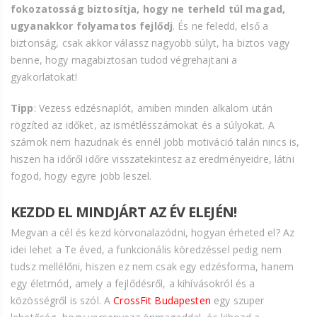
fokozatosság biztosítja, hogy ne terheld túl magad,
ugyanakkor folyamatos fejlődj
. És ne feledd, első a
biztonság, csak akkor válassz nagyobb súlyt, ha biztos vagy
benne, hogy magabiztosan tudod végrehajtani a
gyakorlatokat!
Tipp
: Vezess edzésnaplót, amiben minden alkalom után
rögzíted az időket, az ismétlésszámokat és a súlyokat. A
számok nem hazudnak és ennél jobb motiváció talán nincs is,
hiszen ha időről időre visszatekintesz az eredményeidre, látni
fogod, hogy egyre jobb leszel.
KEZDD EL MINDJÁRT AZ ÉV ELEJÉN!
Megvan a cél és kezd körvonalazódni, hogyan érheted el? Az
idei lehet a Te éved, a funkcionális köredzéssel pedig nem
tudsz mellélőni, hiszen ez nem csak egy edzésforma, hanem
egy életmód, amely a fejlődésről, a kihívásokról és a
közösségről is szól. A
CrossFit Budapesten
egy szuper