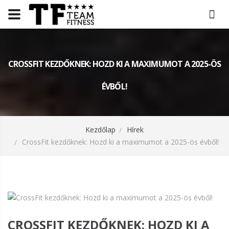
CROSSFIT KEZDŐKNEK: HOZD KI A MAXIMUMOT A 2025-ÖS
ÉVBŐL!
Kezdőlap
Hírek
CrossFit kezdőknek: Hozd ki a maximumot a 2025-ös évből!
CROSSFIT KEZDŐKNEK: HOZD KI A