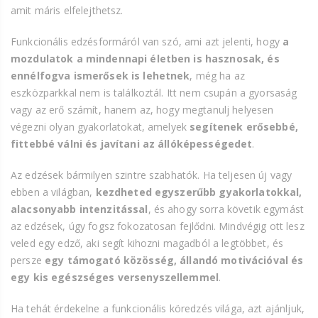
amit máris elfelejthetsz.
Funkcionális edzésformáról van szó, ami azt jelenti, hogy
a
mozdulatok a mindennapi életben is hasznosak, és
ennélfogva ismerősek is lehetnek
, még ha az
eszközparkkal nem is találkoztál. Itt nem csupán a gyorsaság
vagy az erő számít, hanem az, hogy megtanulj helyesen
végezni olyan gyakorlatokat, amelyek
segítenek erősebbé,
fittebbé válni és javítani az állóképességedet
.
Az edzések bármilyen szintre szabhatók. Ha teljesen új vagy
ebben a világban,
kezdheted egyszerűbb gyakorlatokkal,
alacsonyabb intenzitással
, és ahogy sorra követik egymást
az edzések, úgy fogsz fokozatosan fejlődni. Mindvégig ott lesz
veled egy edző, aki segít kihozni magadból a legtöbbet, és
persze
egy támogató közösség, állandó motivációval és
egy kis egészséges versenyszellemmel
.
Ha tehát érdekelne a funkcionális köredzés világa, azt ajánljuk,