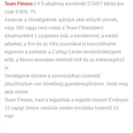
Team Fitness
t! A 5 alkalmas kombinált START bérlet ára
csak 9.900,- Ft.
Azoknak a Vendégeknek ajánljuk akik előszőr jönnek,
vagy 180 napja nem voltak a Team Fitnessben!
Alkalmanként 1 csoportos órát, a konditermet, a kardió
gépeket, a finn és az infra szaunákat is használhatod.
Ingyenes a parkolás a Csillag Center bevásárlóközpont
előtt, a fitness teremben elérhető Wifi és az értékmegőrző
is.
Vendégeink részére a szomszédban üzemelő
játszóházban van lehetőség gyerekmegőrzésre. Vedd meg
akár online
Team Fitness, mert a legjobbak a legjobb helyen!
Érvényes
15 napig! Online vásárlás esetén beváltási határidő 15
nap!