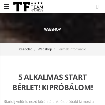
WEBSHOP
Kezdőlap
Webshop
Termék információ
5 ALKALMAS START
BÉRLET! KIPRÓBÁLOM!
Startolj velünk, nézd körül nálunk, és próbáld ki most a