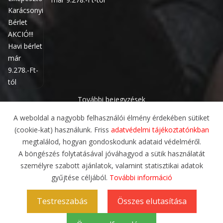
További bejegyzések
A weboldal a nagyobb felhasználói élmény érdekében sütiket
(cookie-kat) használunk. Friss
adatvédelmi tájékoztatónkban
megtalálod, hogyan gondoskodunk adataid védelméről.
A böngészés folytatásával jóváhagyod a sütik használatát
személyre szabott ajánlatok, valamint statisztikai adatok
gyűjtése céljából.
További információ
ADATVÉDELMI IRÁNYELVEK
ÁLTALÁNOS SZERZŐDÉSI FELTÉTELEK
Testreszabás
Összes elutasítása
RÓLUNK