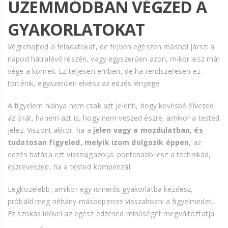
ÜZEMMÓDBAN VÉGZED A
GYAKORLATOKAT
Végrehajtod a feladatokat, de fejben egészen máshol jársz: a
napod hátralévő részén, vagy egyszerűen azon, mikor lesz már
vége a körnek. Ez teljesen emberi, de ha rendszeresen ez
történik, egyszerűen elvész az edzés lényege.
A figyelem hiánya nem csak azt jelenti, hogy kevésbé élvezed
az órát, hanem azt is, hogy nem veszed észre, amikor a tested
jelez. Viszont akkor, ha a
jelen vagy a mozdulatban, és
tudatosan figyeled, melyik izom dolgozik éppen
, az
edzés hatása ezt visszaigazolja: pontosabb lesz a technikád,
észreveszed, ha a tested kompenzál.
Legközelebb, amikor egy ismerős gyakorlatba kezdesz,
próbáld meg néhány másodpercre visszahozni a figyelmedet.
Ez szokás idővel az egész edzésed minőségét megváltoztatja.