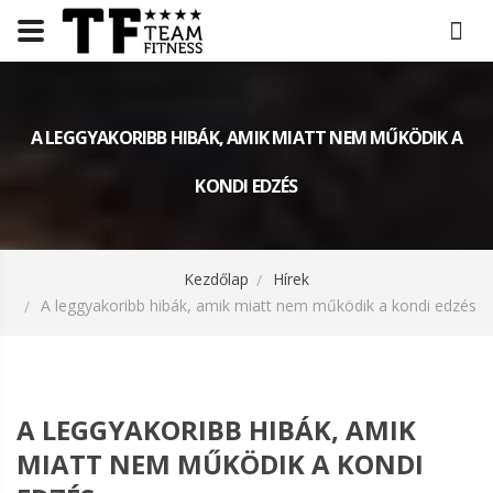
A LEGGYAKORIBB HIBÁK, AMIK MIATT NEM MŰKÖDIK A
KONDI EDZÉS
Kezdőlap
Hírek
A leggyakoribb hibák, amik miatt nem működik a kondi edzés
A LEGGYAKORIBB HIBÁK, AMIK
MIATT NEM MŰKÖDIK A KONDI