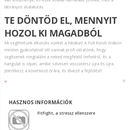
látványos átalakulás.
TE DÖNTÖD EL, MENNYIT
HOZOL KI MAGADBÓL
Mi segíthetünk elkerülni ezeket a hibákat! A Full Kondi órákon
minden gyakorlatnál ott vannak profi oktatóink, hogy
segítsenek megtalálni a neked megfelelő terhelést, és a
hangulat is olyan, amibe szívesen visszatérsz újra és újra.
Jelentkezz a következő órára, és élvezd a fejlődést!
×
‹
›
HASZNOS INFORMÁCIÓK
FitFight, a stressz ellenszere