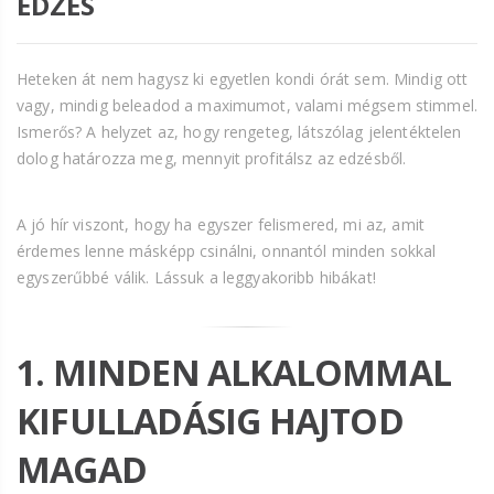
EDZÉS
Heteken át nem hagysz ki egyetlen kondi órát sem. Mindig ott
vagy, mindig beleadod a maximumot, valami mégsem stimmel.
Ismerős? A helyzet az, hogy rengeteg, látszólag jelentéktelen
dolog határozza meg, mennyit profitálsz az edzésből.
A jó hír viszont, hogy ha egyszer felismered, mi az, amit
érdemes lenne másképp csinálni, onnantól minden sokkal
egyszerűbbé válik. Lássuk a leggyakoribb hibákat!
1. MINDEN ALKALOMMAL
KIFULLADÁSIG HAJTOD
MAGAD