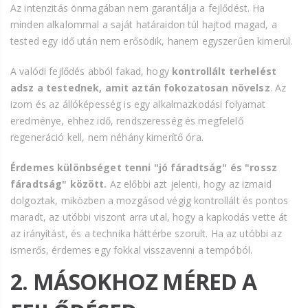
Az intenzitás önmagában nem garantálja a fejlődést. Ha
minden alkalommal a saját határaidon túl hajtod magad, a
tested egy idő után nem erősödik, hanem egyszerűen kimerül.
A valódi fejlődés abból fakad, hogy
kontrollált terhelést
adsz a testednek, amit aztán fokozatosan növelsz
. Az
izom és az állóképesség is egy alkalmazkodási folyamat
eredménye, ehhez idő, rendszeresség és megfelelő
regeneráció kell, nem néhány kimerítő óra.
Érdemes különbséget tenni "jó fáradtság" és "rossz
fáradtság" között.
Az előbbi azt jelenti, hogy az izmaid
dolgoztak, miközben a mozgásod végig kontrollált és pontos
maradt, az utóbbi viszont arra utal, hogy a kapkodás vette át
az irányítást, és a technika háttérbe szorult. Ha az utóbbi az
ismerős, érdemes egy fokkal visszavenni a tempóból.
2. MÁSOKHOZ MÉRED A