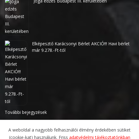
Jóga edzés Budapest III. kerületében
Elképesztő Karácsonyi Bérlet AKCIÓ!!! Havi bérlet
már 9.278.-Ft-tól
További bejegyzések
A weboldal a nagyobb felhasználói élmény érdekében sütiket
(cookie-kat) használunk. Friss
adatvédelmi tájékoztatónkban