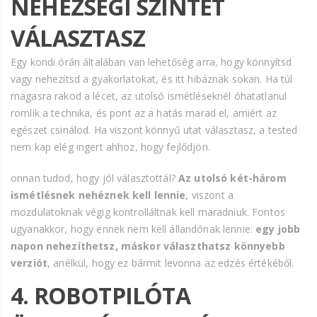
NEHÉZSÉGI SZINTET
VÁLASZTASZ
Egy kondi órán általában van lehetőség arra, hogy könnyítsd
vagy nehezítsd a gyakorlatokat, és itt hibáznak sokan. Ha túl
magasra rakod a lécet, az utolsó ismétléseknél óhatatlanul
romlik a technika, és pont az a hatás marad el, amiért az
egészet csinálod. Ha viszont könnyű utat választasz, a tested
nem kap elég ingert ahhoz, hogy fejlődjön.
onnan tudod, hogy jól választottál?
Az utolsó két-három
ismétlésnek nehéznek kell lennie
, viszont a
mozdulatoknak végig kontrolláltnak kell maradniuk. Fontos
ugyanakkor, hogy ennek nem kell állandónak lennie:
egy jobb
napon nehezíthetsz, máskor választhatsz könnyebb
verziót
, anélkül, hogy ez bármit levonna az edzés értékéből.
4. ROBOTPILÓTA