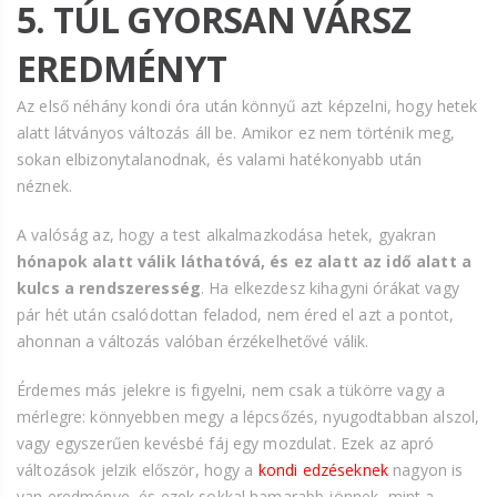
5. TÚL GYORSAN VÁRSZ
EREDMÉNYT
Az első néhány kondi óra után könnyű azt képzelni, hogy hetek
alatt látványos változás áll be. Amikor ez nem történik meg,
sokan elbizonytalanodnak, és valami hatékonyabb után
néznek.
A valóság az, hogy a test alkalmazkodása hetek, gyakran
hónapok alatt válik láthatóvá, és ez alatt az idő alatt a
kulcs a rendszeresség
. Ha elkezdesz kihagyni órákat vagy
pár hét után csalódottan feladod, nem éred el azt a pontot,
ahonnan a változás valóban érzékelhetővé válik.
Érdemes más jelekre is figyelni, nem csak a tükörre vagy a
mérlegre: könnyebben megy a lépcsőzés, nyugodtabban alszol,
vagy egyszerűen kevésbé fáj egy mozdulat. Ezek az apró
változások jelzik először, hogy a
kondi edzéseknek
nagyon is
van eredménye, és ezek sokkal hamarabb jönnek, mint a