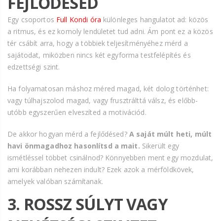
FEJLŐDÉSED
Egy csoportos
Full Kondi óra
különleges hangulatot ad: közös
a ritmus, és ez komoly lendületet tud adni. Ám pont ez a közös
tér csábít arra, hogy a többiek teljesítményéhez mérd a
sajátodat, miközben nincs két egyforma testfelépítés és
edzettségi szint.
Ha folyamatosan máshoz méred magad, két dolog történhet:
vagy túlhajszolod magad, vagy frusztrálttá válsz, és előbb-
utóbb egyszerűen elveszíted a motivációd.
De akkor hogyan mérd a fejlődésed?
A saját múlt heti, múlt
havi önmagadhoz hasonlítsd a mait.
Sikerült egy
ismétléssel többet csinálnod? Könnyebben ment egy mozdulat,
ami korábban nehezen indult? Ezek azok a mérföldkövek,
amelyek valóban számítanak.
3. ROSSZ SÚLYT VAGY