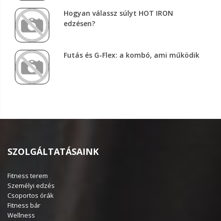
Hogyan válassz súlyt HOT IRON
edzésen?
Futás és G-Flex: a kombó, ami működik
SZOLGÁLTATÁSAINK
Fitness terem
Személyi edzés
Csoportos órák
Fitness bár
Wellness